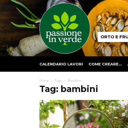
Passione
ORTO E FR
in
verde
CALENDARIO LAVORI
COME CREARE…
Home
Tags
Bambini
Tag: bambini