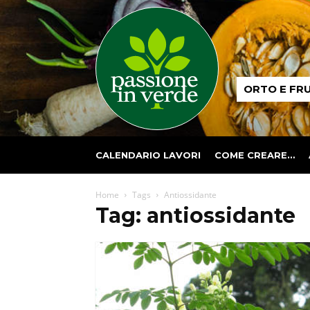
Passione
ORTO E FR
in
verde
CALENDARIO LAVORI
COME CREARE…
Home
Tags
Antiossidante
Tag: antiossidante