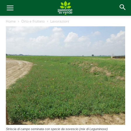
Home
Orto e frutteto
Lavorazioni
Striscia di campo seminata con specie da sovescio (mix di Leguminose)