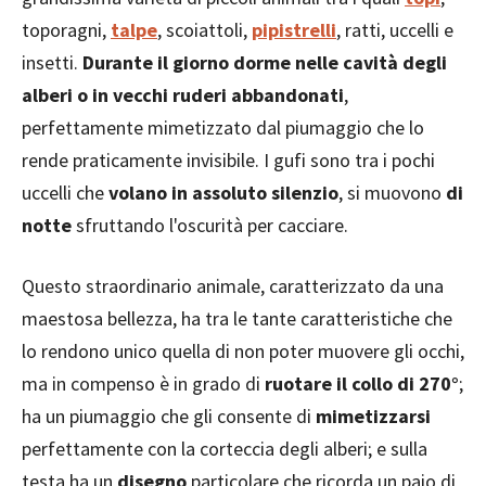
toporagni,
talpe
, scoiattoli,
pipistrelli
, ratti, uccelli e
insetti.
Durante il giorno dorme nelle cavità degli
alberi o in vecchi ruderi abbandonati
,
perfettamente mimetizzato dal piumaggio che lo
rende praticamente invisibile. I gufi sono tra i pochi
uccelli che
volano in assoluto silenzio
, si muovono
di
notte
sfruttando l'oscurità per cacciare.
Questo straordinario animale, caratterizzato da una
maestosa bellezza, ha tra le tante caratteristiche che
lo rendono unico quella di non poter muovere gli occhi,
ma in compenso è in grado di
ruotare il collo di 270°
;
ha un piumaggio che gli consente di
mimetizzarsi
perfettamente con la corteccia degli alberi; e sulla
testa ha un
disegno
particolare che ricorda un paio di