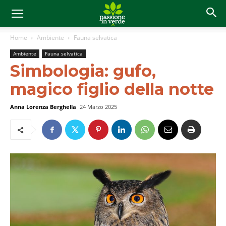
Home
Ambiente
Fauna selvatica
Ambiente
Fauna selvatica
Simbologia: gufo,
magico figlio della notte
Anna Lorenza Berghella
24 Marzo 2025