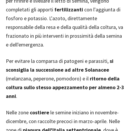
per rifinire e livellare il letto di semina, vengono
completati gli apporti
fertilizzanti
con l'aggiunta di
fosforo e potassio. L'azoto, direttamente
responsabile della resa e della qualità della coltura, va
frazionato in più interventi in prossimità della semina
e dell'emergenza.
Per evitare la comparsa di patogeni e parassiti,
si
sconsiglia la successione ad altre Solanacee
(melanzana, peperone, pomodoro) e il
ritorno della
coltura sullo stesso appezzamento per almeno 2-3
anni
.
Nelle zone
costiere
le semine iniziano in novembre-
dicembre, con raccolte precoci in marzo-aprile. Nelle
zone di
pianura dell'Italia settentrionale
, dove è