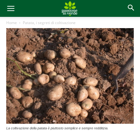
Home
Patata, i segreti di coltivazione
La coltivazione della patata è piuttosto semplice e sempre redditizia.