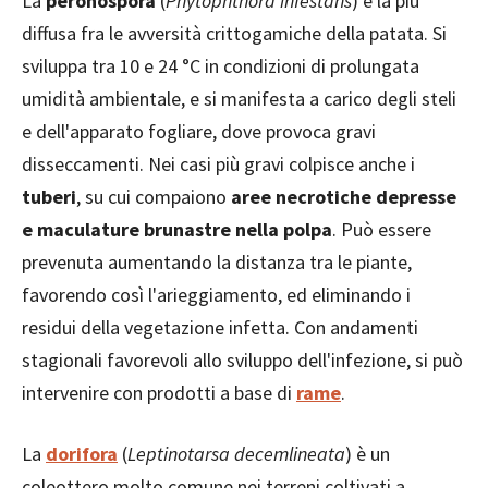
La
peronospora
(
Phytophthora infestans
) è la più
diffusa fra le avversità crittogamiche della patata. Si
sviluppa tra 10 e 24 °C in condizioni di prolungata
umidità ambientale, e si manifesta a carico degli steli
e dell'apparato fogliare, dove provoca gravi
disseccamenti. Nei casi più gravi colpisce anche i
tuberi
, su cui compaiono
aree necrotiche depresse
e maculature brunastre nella polpa
. Può essere
prevenuta aumentando la distanza tra le piante,
favorendo così l'arieggiamento, ed eliminando i
residui della vegetazione infetta. Con andamenti
stagionali favorevoli allo sviluppo dell'infezione, si può
intervenire con prodotti a base di
rame
.
La
dorifora
(
Leptinotarsa decemlineata
) è un
coleottero molto comune nei terreni coltivati a