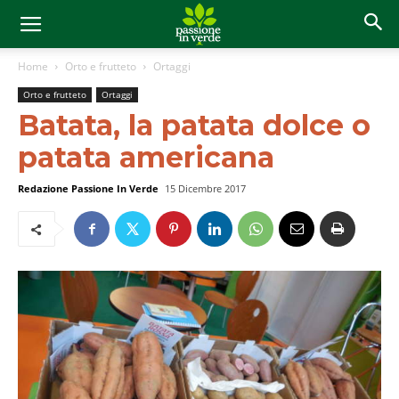
Home
Orto e frutteto
Ortaggi
Orto e frutteto
Ortaggi
Batata, la patata dolce o
patata americana
Redazione Passione In Verde
15 Dicembre 2017