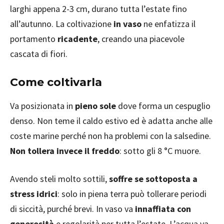
larghi appena 2-3 cm, durano tutta l’estate fino
all’autunno. La coltivazione
in vaso
ne enfatizza il
portamento
ricadente
, creando una piacevole
cascata di fiori.
Come coltivarla
Va posizionata in
pieno sole
dove forma un cespuglio
denso. Non teme il caldo estivo ed è adatta anche alle
coste marine perché non ha problemi con la salsedine.
Non tollera invece il freddo
: sotto gli 8 °C muore.
Avendo steli molto sottili,
soffre se sottoposta a
stress idrici
: solo in piena terra può tollerare periodi
di siccità, purché brevi. In vaso va
innaffiata con
generosità
e regolarità per tutta l’estate. L’acqua va