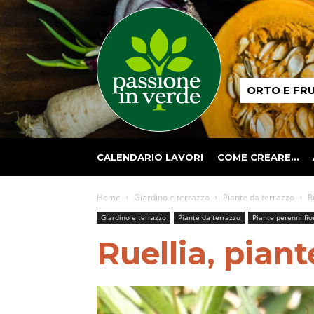
Passione
ORTO E FR
in
verde
CALENDARIO LAVORI
COME CREARE…
Home
Giardino e terrazzo
Piante da terrazzo
R
Giardino e terrazzo
Piante da terrazzo
Piante perenni fio
Ruellia, piant