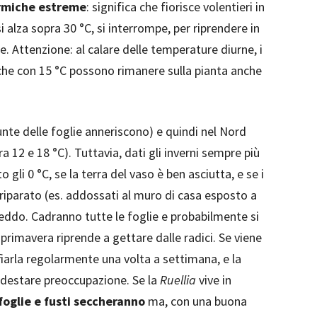
rmiche estreme
: significa che fiorisce volentieri in
alza sopra 30 °C, si interrompe, per riprendere in
. Attenzione: al calare delle temperature diurne, i
 che con 15 °C possono rimanere sulla pianta anche
unte delle foglie anneriscono) e quindi nel Nord
ra 12 e 18 °C). Tuttavia, dati gli inverni sempre più
gli 0 °C, se la terra del vaso è ben asciutta, e se i
riparato (es. addossati al muro di casa esposto a
reddo. Cadranno tutte le foglie e probabilmente si
n primavera riprende a gettare dalle radici. Se viene
fiarla regolarmente una volta a settimana, e la
 destare preoccupazione. Se la
Ruellia
vive in
foglie e fusti seccheranno
ma, con una buona