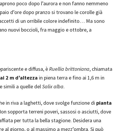
, li aprono poco dopo l’aurora e non fanno nemmeno
 paio d’ore dopo pranzo si trovano le corolle già
raccetti di un orribile colore indefinito… Ma sono
ano nuovi boccioli, fra maggio e ottobre, a
pariscente e diffusa, è
Ruellia brittoniana
, chiamata
 ai 2 m d’altezza
in piena terra e fino ai 1,6 m in
e simili a quelle del
Salix alba
.
he in riva a laghetti, dove svolge funzione di
pianta
Non sopporta terreni poveri, sassosi o asciutti, dove
fiata per tutta la bella stagione. Desidera una
ore al giorno, o al massimo a mezz’ombra. Si può