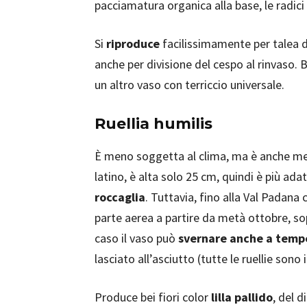
pacciamatura organica alla base, le radic
Si
riproduce
facilissimamente per talea d
anche per divisione del cespo al rinvaso. B
un altro vaso con terriccio universale.
Ruellia humilis
È meno soggetta al clima, ma è anche m
latino, è alta solo 25 cm, quindi è più ada
roccaglia
. Tuttavia, fino alla Val Padana
parte aerea a partire da metà ottobre, sop
caso il vaso può
svernare anche a tempe
lasciato all’asciutto (tutte le ruellie sono 
Produce bei fiori color
lilla pallido
, del 