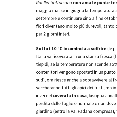
Ruellia brittoniana
non ama le punte te
maggio ma, se in giugno la temperatura si 
settembre e continuare sino a fine ottobre
fiori diventano molto più durevoli, tanto
per 2 giorni interi.
Sotto i 10 °C incomincia a soffrire
(le p
Italia va ricoverata in una stanza fresca (f
tiepidi, se la temperatura non scende sotto 
contenitori vengono spostati in un punto 
sud), ora riesce anche a sopravvivere al f
seccheranno tutti gli apici dei fusti, ma i
invece
ricoverata in casa
, bisogna annaf
perdita delle foglie è normale e non deve
giardino (entro la Val Padana compresa),