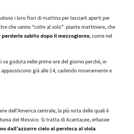
no i loro fiori di mattina per lasciarli aperti per
ltre che vanno “colte al volo”: piante mattiniere, che
r perderle subito dopo il mezzogiorno
, come nel
ti va goduta nelle prime ore del giorno perché, in
lle appassiscono già alle 14, cadendo miseramente e
ie dell’America centrale, la più nota delle quali è
etunia del Messico. Si tratta di Acantacee, erbacee
nno dall’azzurro cielo al pervinca al viola