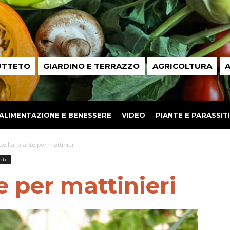
UTTETO
GIARDINO E TERRAZZO
AGRICOLTURA
A
ALIMENTAZIONE E BENESSERE
VIDEO
PIANTE E PARASSITI
uellia, piante per mattinieri
rite
e per mattinieri