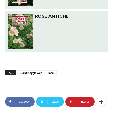
ROSE ANTICHE
TAGS
GiardinaggioWeb
rosai
Facebook
Twitter
Pinterest