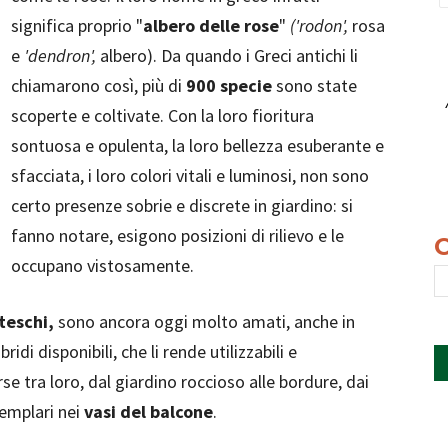
significa proprio "
albero delle rose
"
('rodon',
rosa
e
'dendron',
albero). Da quando i Greci antichi li
chiamarono così, più di
900 specie
sono state
scoperte e coltivate. Con la loro fioritura
sontuosa e opulenta, la loro bellezza esuberante e
sfacciata, i loro colori vitali e luminosi, non sono
certo presenze sobrie e discrete in giardino: si
fanno notare, esigono posizioni di rilievo e le
occupano vistosamente.
teschi,
sono ancora oggi molto amati, anche in
ridi disponibili, che li rende utilizzabili e
rse tra loro, dal giardino roccioso alle bordure, dai
semplari nei
vasi del balcone
.