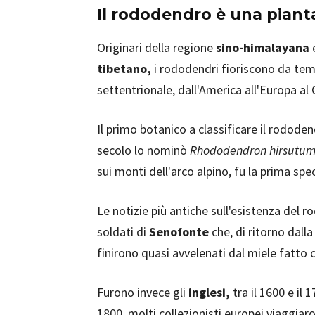
Il rododendro è una piant
Originari della regione
sino-himalayana
e
tibetano,
i rododendri fioriscono da temp
settentrionale, dall'America all'Europa al
Il primo botanico a classificare il rododen
secolo lo nominò
Rhododendron hirsutu
sui monti dell'arco alpino, fu la prima spec
Le notizie più antiche sull'esistenza del r
soldati di
Senofonte
che, di ritorno dalla
finirono quasi avvelenati dal miele fatto c
Furono invece gli
inglesi,
tra il 1600 e il 
1800, molti collezionisti europei viaggiar