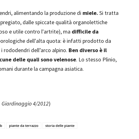
endri, alimentando la produzione di
miele.
Si tratta
 pregiato, dalle spiccate qualità organolettiche
so e utile contro l'artrite), ma
difficile da
orologiche dell'alta quota: è infatti prodotto da
, i rododendri dell’arco alpino.
Ben diverso è il
lcune delle quali sono velenose
. Lo stesso Plinio,
 romani durante la campagna asiatica.
u Giardinaggio 4/2012
)
eb
piante da terrazzo
storia delle piante