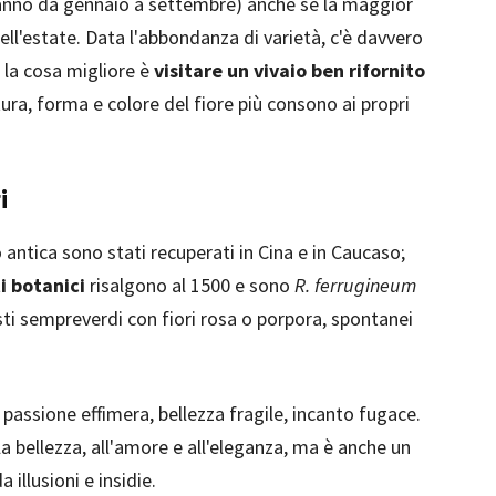
’anno da gennaio a settembre) anche se la maggior
 dell'estate. Data l'abbondanza di varietà, c'è davvero
 la cosa migliore è
visitare un vivaio ben rifornito
itura, forma e colore del fiore più consono ai propri
i
ntica sono stati recuperati in Cina e in Caucaso;
i botanici
risalgono al 1500 e sono
R. ferrugineum
busti sempreverdi con fiori rosa o porpora, spontanei
a passione effimera, bellezza fragile, incanto fugace.
 bellezza, all'amore e all'eleganza, ma è anche un
 illusioni e insidie.