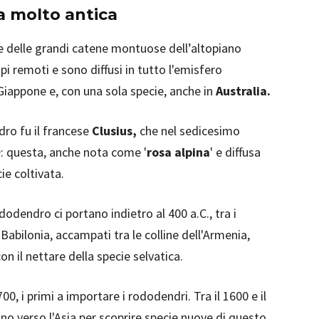
a molto antica
 delle grandi catene montuose dell’altopiano
i remoti e sono diffusi in tutto l'emisfero
 Giappone e, con una sola specie, anche in
Australia.
dro fu il francese
Clusius,
che nel sedicesimo
m
: questa, anche nota come '
rosa alpina
' e diffusa
ie coltivata.
ododendro ci portano indietro al 400 a.C., tra i
 Babilonia, accampati tra le colline dell'Armenia,
on il nettare della specie selvatica.
1700, i primi a importare i rododendri. Tra il 1600 e il
ono verso l'Asia per scoprire specie nuove di questo