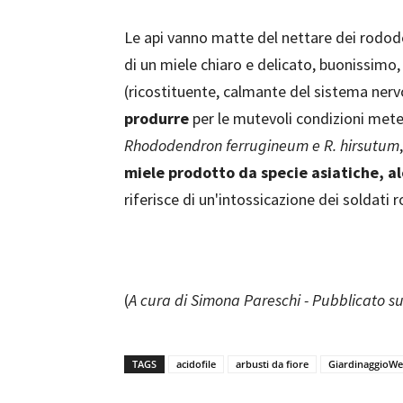
Le api vanno matte del nettare dei rodod
di un miele chiaro e delicato, buonissimo,
(ricostituente, calmante del sistema nervo
produrre
per le mutevoli condizioni mete
Rhododendron ferrugineum e R. hirsutum
miele prodotto da specie asiatiche, a
riferisce di un'intossicazione dei soldati
(
A cura di Simona Pareschi - Pubblicato s
TAGS
acidofile
arbusti da fiore
GiardinaggioW