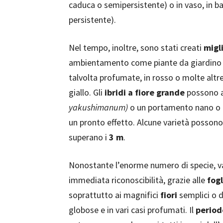
caduca o semipersistente) o in vaso, in 
persistente).
Nel tempo, inoltre, sono stati creati
migli
ambientamento come piante da giardino e 
talvolta profumate, in rosso o molte altre t
giallo. Gli
ibridi a fiore grande
possono a
yakushimanum)
o un portamento nano o 
un pronto effetto. Alcune varietà posson
superano i
3 m
.
Nonostante l’enorme numero di specie, vari
immediata riconoscibilità, grazie alle
fogl
soprattutto ai magnifici
fiori
semplici o d
globose e in vari casi profumati. Il
periodo