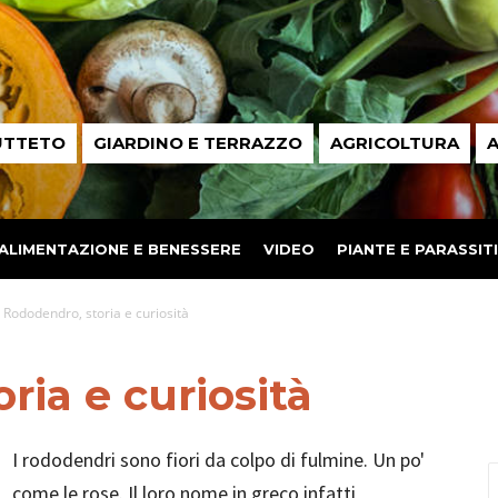
UTTETO
GIARDINO E TERRAZZO
AGRICOLTURA
A
ALIMENTAZIONE E BENESSERE
VIDEO
PIANTE E PARASSITI
Rododendro, storia e curiosità
ria e curiosità
I rododendri sono fiori da colpo di fulmine. Un po'
come le rose. Il loro nome in greco infatti