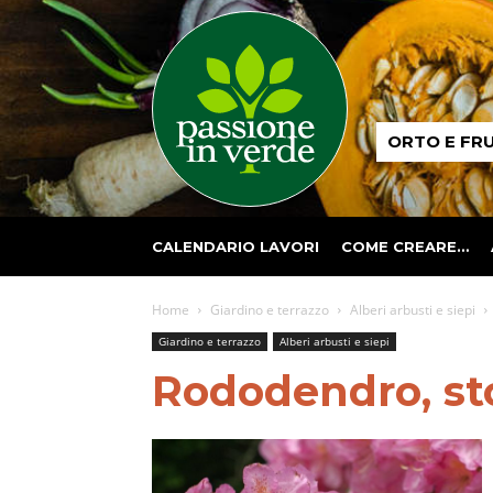
Passione
ORTO E FR
in
verde
CALENDARIO LAVORI
COME CREARE…
Home
Giardino e terrazzo
Alberi arbusti e siepi
Giardino e terrazzo
Alberi arbusti e siepi
Rododendro, sto