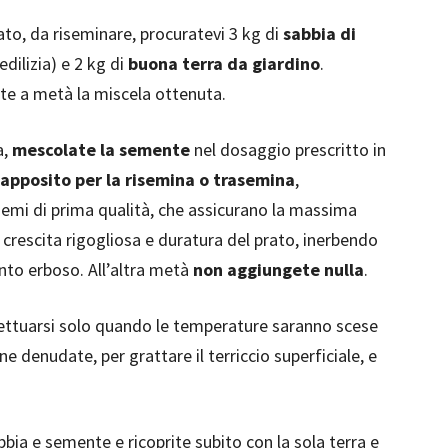
o, da riseminare, procuratevi 3 kg di
sabbia di
dilizia) e 2 kg di
buona terra da giardino
.
te a metà la miscela ottenuta.
a,
mescolate la semente
nel dosaggio prescritto in
 apposito per la risemina o trasemina
,
semi di prima qualità, che assicurano la massima
 crescita rigogliosa e duratura del prato, inerbendo
to erboso. All’altra metà
non aggiungete nulla
.
fettuarsi solo quando le temperature saranno scese
e denudate, per grattare il terriccio superficiale, e
abbia e semente e ricoprite subito con la sola terra e