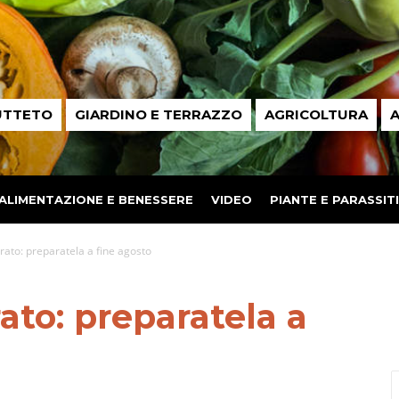
UTTETO
GIARDINO E TERRAZZO
AGRICOLTURA
A
ALIMENTAZIONE E BENESSERE
VIDEO
PIANTE E PARASSITI
rato: preparatela a fine agosto
ato: preparatela a