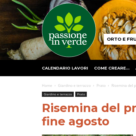
Passione
ORTO E FR
in
verde
CALENDARIO LAVORI
COME CREARE…
Home
Giardino e terrazzo
Prato
Risemina del p
Giardino e terrazzo
Prato
Risemina del pr
fine agosto