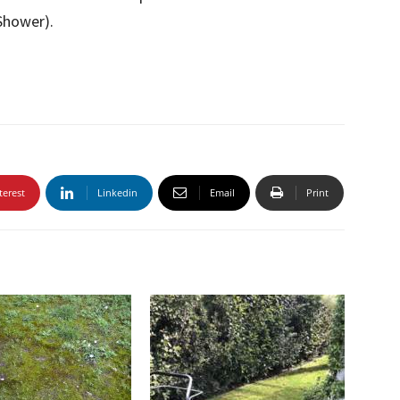
Shower).
terest
Linkedin
Email
Print