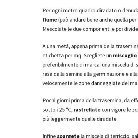
Per ogni metro quadro diradato o denudat
fiume
(può andare bene anche quella per e
Mescolate le due componenti e poi divide
A una metà, appena prima della trasemin
etichetta per mq. Scegliete un
miscuglio
preferibilmente di marca: una miscela di 
resa dalla semina alla germinazione e alla
velocemente le zone danneggiate del man
Pochi giorni prima della trasemina, da ef
sotto i 25 °C,
rastrellate
con vigore le zon
più leggermente quelle diradate.
Infine
spargete
la miscela di terriccio, s