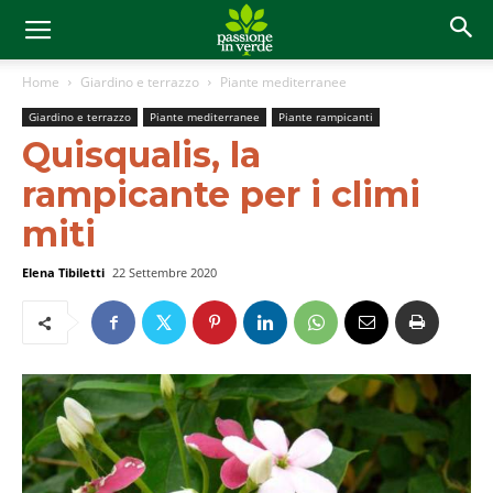
Home
Giardino e terrazzo
Piante mediterranee
Giardino e terrazzo
Piante mediterranee
Piante rampicanti
Quisqualis, la
rampicante per i climi
miti
Elena Tibiletti
22 Settembre 2020