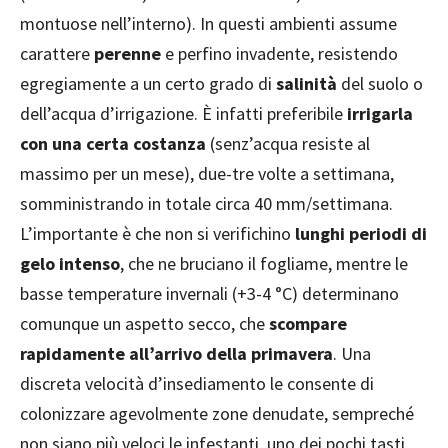
montuose nell’interno). In questi ambienti assume
carattere
perenne
e perfino invadente, resistendo
egregiamente a un certo grado di
salinità
del suolo o
dell’acqua d’irrigazione. È infatti preferibile
irrigarla
con una certa costanza
(senz’acqua resiste al
massimo per un mese), due-tre volte a settimana,
somministrando in totale circa 40 mm/settimana.
L’importante è che non si verifichino
lunghi periodi di
gelo intenso
, che ne bruciano il fogliame, mentre le
basse temperature invernali (+3-4 °C) determinano
comunque un aspetto secco, che
scompare
rapidamente all’arrivo della primavera
. Una
discreta velocità d’insediamento le consente di
colonizzare agevolmente zone denudate, sempreché
non siano più veloci le infestanti, uno dei pochi tasti