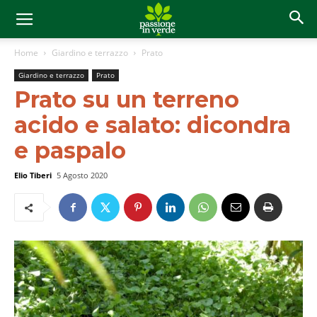
Home
Giardino e terrazzo
Prato
Giardino e terrazzo
Prato
Prato su un terreno
acido e salato: dicondra
e paspalo
Elio Tiberi
5 Agosto 2020