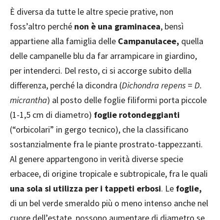
È diversa da tutte le altre specie prative, non
foss’altro perché
non è una graminacea
, bensì
appartiene alla famiglia delle
Campanulacee,
quella
delle campanelle blu da far arrampicare in giardino,
per intenderci. Del resto, ci si accorge subito della
differenza, perché la dicondra (
Dichondra repens
=
D.
micrantha
) al posto delle foglie filiformi porta piccole
(1-1,5 cm di diametro)
foglie rotondeggianti
(“orbicolari” in gergo tecnico), che la classificano
sostanzialmente fra le piante prostrato-tappezzanti.
Al genere appartengono in verità diverse specie
erbacee, di origine tropicale e subtropicale, fra le quali
una sola si utilizza per i tappeti erbosi
. Le
foglie,
di un bel verde smeraldo più o meno intenso anche nel
cuore dell’estate, possono aumentare di diametro se