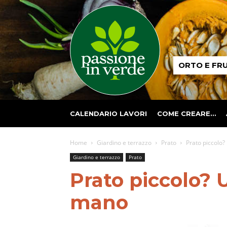
Passione
ORTO E FR
in
verde
CALENDARIO LAVORI
COME CREARE…
Home
Giardino e terrazzo
Prato
Prato piccolo?
Giardino e terrazzo
Prato
Prato piccolo? U
mano