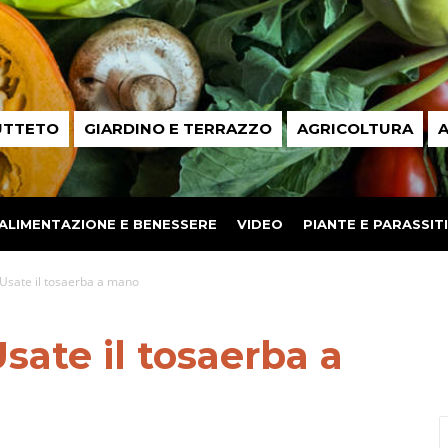
UTTETO
GIARDINO E TERRAZZO
AGRICOLTURA
A
ALIMENTAZIONE E BENESSERE
VIDEO
PIANTE E PARASSITI
 Usate il tosaerba a mano
sate il tosaerba a