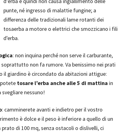
d’erba e quindi non causa ingiallimento delle
punte, né ingresso di malattie fungine; a
differenza delle tradizionali lame rotanti dei
tosaerba a motore o elettrici che smozzicano i fili
d'erba.
ogica
: non inquina perché non serve il carburante,
 soprattutto non fa rumore. Va benissimo nei prati
o il giardino è circondato da abitazioni attigue:
, potete
tosare l’erba anche alle 5 di mattina
in
a svegliare nessuno!
o
: camminerete avanti e indietro per il vostro
rimento è dolce e il peso è inferiore a quello di un
 prato di 100 mq, senza ostacoli o dislivelli, ci