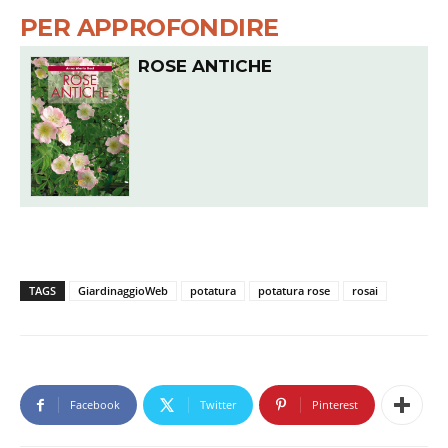
PER APPROFONDIRE
ROSE ANTICHE
TAGS
GiardinaggioWeb
potatura
potatura rose
rosai
Facebook
Twitter
Pinterest