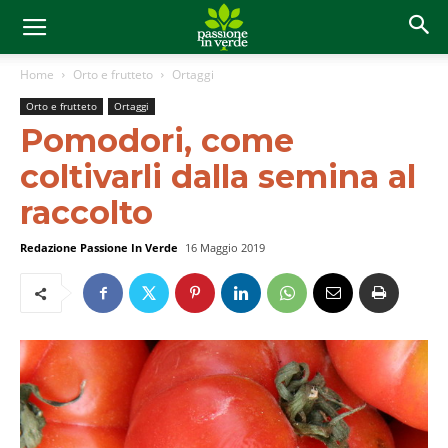
Home
Orto e frutteto
Ortaggi
Orto e frutteto
Ortaggi
Pomodori, come
coltivarli dalla semina al
raccolto
Redazione Passione In Verde
16 Maggio 2019