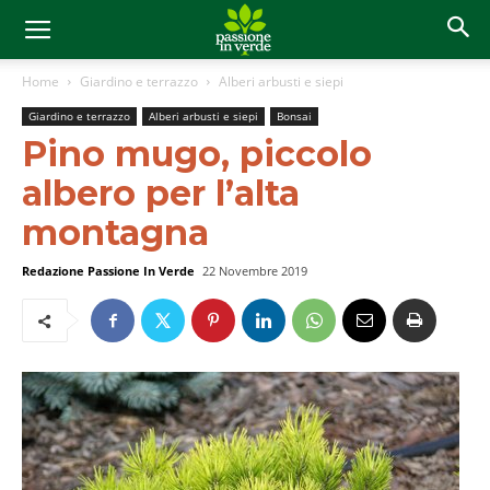
Home
Giardino e terrazzo
Alberi arbusti e siepi
Giardino e terrazzo
Alberi arbusti e siepi
Bonsai
Pino mugo, piccolo
albero per l’alta
montagna
Redazione Passione In Verde
22 Novembre 2019