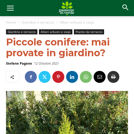
Home
Giardino e terrazzo
Alberi arbusti e siepi
Giardino e terrazzo
Alberi arbusti e siepi
Piante da terrazzo
Piccole conifere: mai
provate in giardino?
Stefano Pagano
12 Ottobre 2021