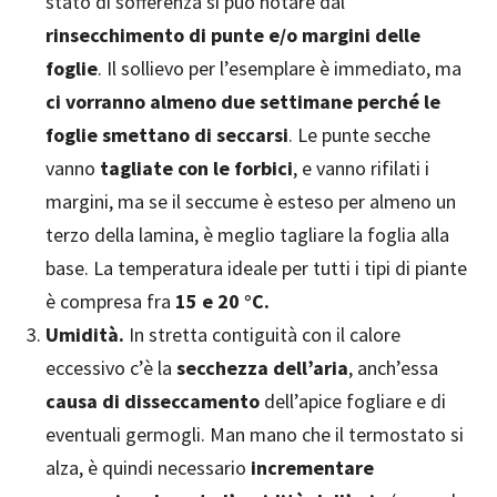
stato di sofferenza si può notare dal
rinsecchimento di punte e/o margini delle
foglie
. Il sollievo per l’esemplare è immediato, ma
ci vorranno almeno due settimane perché le
foglie smettano di seccarsi
. Le punte secche
vanno
tagliate con le forbici
, e vanno rifilati i
margini, ma se il seccume è esteso per almeno un
terzo della lamina, è meglio tagliare la foglia alla
base. La temperatura ideale per tutti i tipi di piante
è compresa fra
15 e 20 °C.
Umidità.
In stretta contiguità con il calore
eccessivo c’è la
secchezza dell’aria
, anch’essa
causa di disseccamento
dell’apice fogliare e di
eventuali germogli. Man mano che il termostato si
alza, è quindi necessario
incrementare