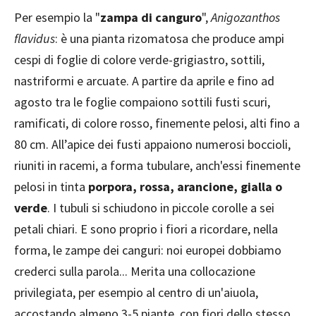
Per esempio la "
zampa di canguro
",
Anigozanthos
flavidus
: è una pianta rizomatosa che produce ampi
cespi di foglie di colore verde-grigiastro, sottili,
nastriformi e arcuate. A partire da aprile e fino ad
agosto tra le foglie compaiono sottili fusti scuri,
ramificati, di colore rosso, finemente pelosi, alti fino a
80 cm. All’apice dei fusti appaiono numerosi boccioli,
riuniti in racemi, a forma tubulare, anch'essi finemente
pelosi in tinta
porpora, rossa, arancione, gialla o
verde
. I tubuli si schiudono in piccole corolle a sei
petali chiari. E sono proprio i fiori a ricordare, nella
forma, le zampe dei canguri: noi europei dobbiamo
crederci sulla parola... Merita una collocazione
privilegiata, per esempio al centro di un'aiuola,
accostando almeno 3-5 piante, con fiori dello stesso