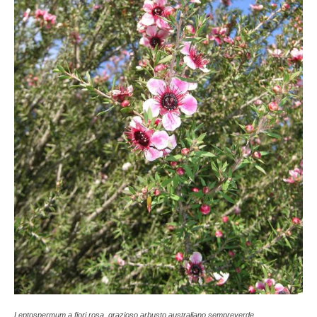
Leptospermum a fiori rosa, grazioso arbusto australiano sempreverde.