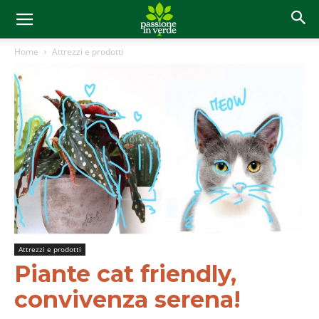
Home
Attrezzi e prodotti
Attrezzi e prodotti
Piante cat friendly,
convivenza serena!