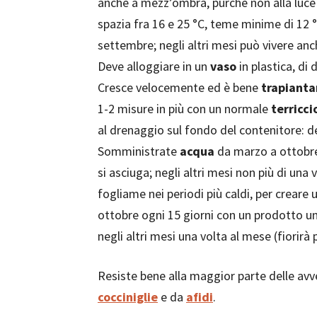
anche a mezz’ombra, purché non alla luce d
spazia fra 16 e 25 °C, teme minime di 12 
settembre; negli altri mesi può vivere anc
Deve alloggiare in un
vaso
in plastica, di
Cresce velocemente ed è bene
trapianta
1-2 misure in più con un normale
terricci
al drenaggio sul fondo del contenitore: 
Somministrate
acqua
da marzo a ottobre
si asciuga; negli altri mesi non più di una
fogliame nei periodi più caldi, per creare
ottobre ogni 15 giorni con un prodotto uni
negli altri mesi una volta al mese (fiorirà 
Resiste bene alla maggior parte delle av
cocciniglie
e da
afidi
.