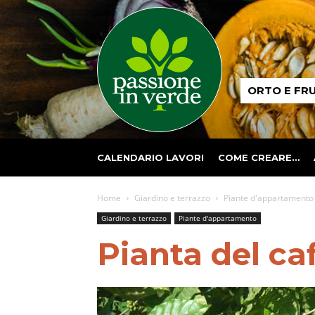
Passione
ORTO E FR
in
verde
CALENDARIO LAVORI
COME CREARE…
Home
Giardino e terrazzo
Piante d'appartamento
Giardino e terrazzo
Piante d'appartamento
Pianta del ca