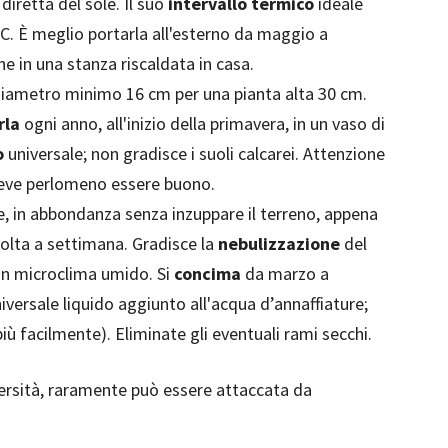
iretta del sole. Il suo
intervallo termico
ideale
°C. È meglio portarla all'esterno da maggio a
he in una stanza riscaldata in casa.
 diametro minimo 16 cm per una pianta alta 30 cm.
rla
ogni anno, all'inizio della primavera, in un vaso di
o
universale; non gradisce i suoli calcarei. Attenzione
deve perlomeno essere buono.
, in abbondanza senza inzuppare il terreno, appena
 volta a settimana. Gradisce la
nebulizzazione
del
 un microclima umido. Si
concima
da marzo a
versale liquido aggiunto all'acqua d’annaffiature;
più facilmente). Eliminate gli eventuali rami secchi.
versità, raramente può essere attaccata da