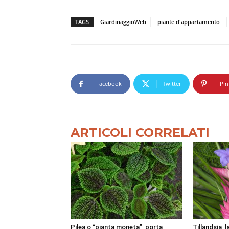
TAGS
GiardinaggioWeb
piante d'appartamento
Facebook
Twitter
Pin
ARTICOLI CORRELATI
Pilea o “pianta moneta”, porta
Tillandsia, 