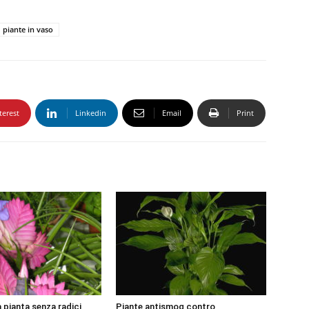
piante in vaso
terest
Linkedin
Email
Print
la pianta senza radici
Piante antismog contro