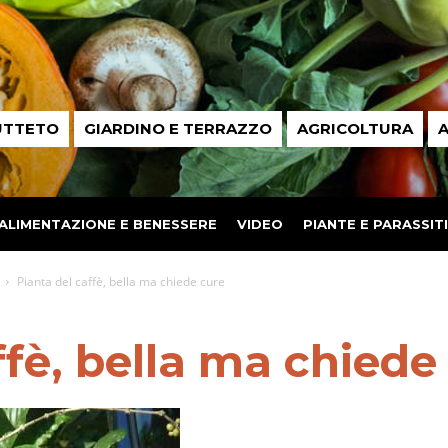
UTTETO
GIARDINO E TERRAZZO
AGRICOLTURA
A
ALIMENTAZIONE E BENESSERE
VIDEO
PIANTE E PARASSITI
Pianta del caffè, bella ma chiede cure
ffè, bella ma chiede