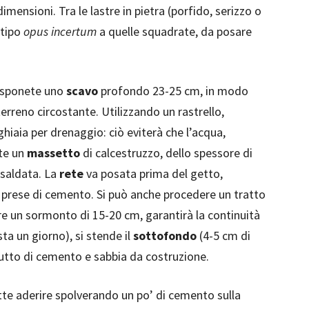
imensioni. Tra le lastre in pietra (porfido, serizzo o
 tipo
opus incertum
a quelle squadrate, da posare
disponete uno
scavo
profondo 23-25 cm, in modo
l terreno circostante. Utilizzando un rastrello,
hiaia per drenaggio: ciò eviterà che l’acqua,
ate un
massetto
di calcestruzzo, dello spessore di
osaldata. La
rete
va posata prima del getto,
 prese di cemento. Si può anche procedere un tratto
vere un sormonto di 15-20 cm, garantirà la continuità
ta un giorno), si stende il
sottofondo
(4-5 cm di
utto di cemento e sabbia da costruzione.
te aderire spolverando un po’ di cemento sulla