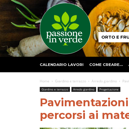
Passione
ORTO E FR
in
verde
CALENDARIO LAVORI
COME CREARE…
Home
Giardino e terrazzo
Arredo giardino
Pavi
Giardino e terrazzo
Arredo giardino
Progettazione
Pavimentazioni 
percorsi ai mate