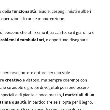
o della
funzionalità:
aiuole, cespugli misti e alberi
e operazioni di cura e manutenzione.
di persone che utilizzano il tracciato: se il giardino è
problemi deambulatori
, è opportuno disegnare i
n percorso, potete optare per uno stile
ure
creativo
e vistoso, ma sempre coerente con
che se aiuole e gruppi di vegetali possono essere
speciali e di piante a poco prezzo,
i materiali di un
ottima qualità
, in particolare se si opta per il legno,
 persistente. Occorre quindi scegliere qualità di