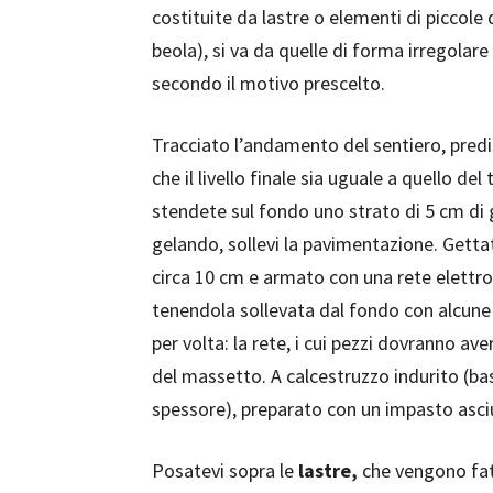
costituite da lastre o elementi di piccole d
beola), si va da quelle di forma irregolare
secondo il motivo prescelto.
Tracciato l’andamento del sentiero, pre
che il livello finale sia uguale a quello de
stendete sul fondo uno strato di 5 cm di g
gelando, sollevi la pavimentazione. Gett
circa 10 cm e armato con una rete elettr
tenendola sollevata dal fondo con alcune
per volta: la rete, i cui pezzi dovranno a
del massetto. A calcestruzzo indurito (bas
spessore), preparato con un impasto asci
Posatevi sopra le
lastre,
che vengono fat