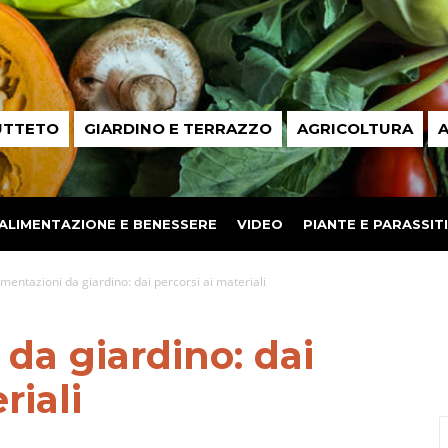
UTTETO
GIARDINO E TERRAZZO
AGRICOLTURA
A
ALIMENTAZIONE E BENESSERE
VIDEO
PIANTE E PARASSITI
mentazioni da giardino: dai percorsi ai materiali
da giardino: dai
riali