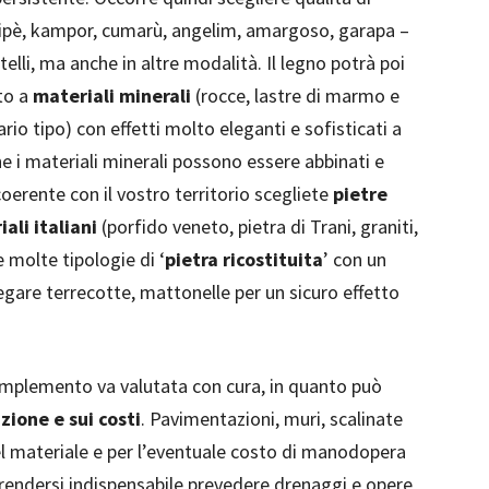
 ipè, kampor, cumarù, angelim, amargoso, garapa –
telli, ma anche in altre modalità. Il legno potrà poi
to a
materiali minerali
(rocce, lastre di marmo e
ario tipo) con effetti molto eleganti e sofisticati a
 i materiali minerali possono essere abbinati e
coerente con il vostro territorio scegliete
pietre
ali italiani
(porfido veneto, pietra di Trani, graniti,
e molte tipologie di ‘
pietra ricostituita
’ con un
gare terrecotte, mattonelle per un sicuro effetto
 complemento va valutata con cura, in quanto può
zione e sui costi
. Pavimentazioni, muri, scalinate
el materiale e per l’eventuale costo di manodopera
 rendersi indispensabile prevedere drenaggi e opere