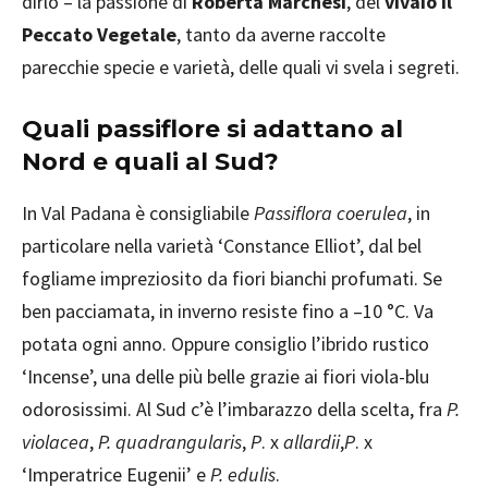
dirlo – la passione di
Roberta Marchesi
, del
vivaio Il
Peccato Vegetale
, tanto da averne raccolte
parecchie specie e varietà, delle quali vi svela i segreti.
Quali passiflore si adattano al
Nord e quali al Sud?
In Val Padana è consigliabile
Passiflora coerulea
, in
particolare nella varietà ‘Constance Elliot’, dal bel
fogliame impreziosito da fiori bianchi profumati. Se
ben pacciamata, in inverno resiste fino a –10 °C. Va
potata ogni anno. Oppure consiglio l’ibrido rustico
‘Incense’, una delle più belle grazie ai fiori viola-blu
odorosissimi. Al Sud c’è l’imbarazzo della scelta, fra
P.
violacea
,
P. quadrangularis
,
P
. x
allardii
,
P
. x
‘Imperatrice Eugenii’ e
P. edulis
.