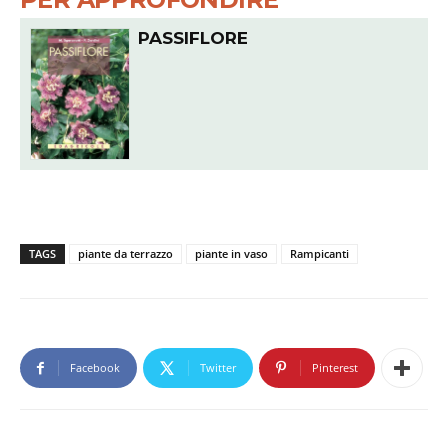
PASSIFLORE
TAGS
piante da terrazzo
piante in vaso
Rampicanti
Facebook
Twitter
Pinterest