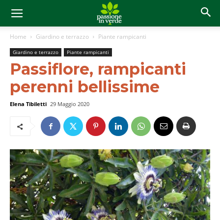
Home
Giardino e terrazzo
Piante rampicanti
Giardino e terrazzo
Piante rampicanti
Passiflore, rampicanti
perenni bellissime
Elena Tibiletti
29 Maggio 2020