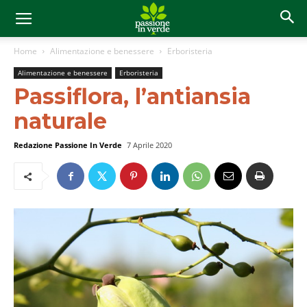
Home
Alimentazione e benessere
Erboristeria
Alimentazione e benessere
Erboristeria
Passiflora, l’antiansia
naturale
Redazione Passione In Verde
7 Aprile 2020