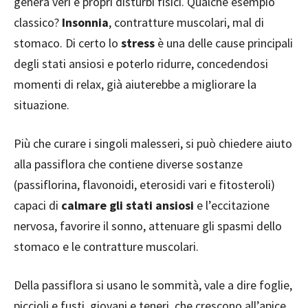
genera veri e propri disturbi fisici. Qualche esempio
classico?
Insonnia
, contratture muscolari, mal di
stomaco. Di certo lo
stress
è una delle cause principali
degli stati ansiosi e poterlo ridurre, concedendosi
momenti di relax, già aiuterebbe a migliorare la
situazione.
Più che curare i singoli malesseri, si può chiedere aiuto
alla passiflora che contiene diverse sostanze
(passiflorina, flavonoidi, eterosidi vari e fitosteroli)
capaci di
calmare gli stati ansiosi
e l’eccitazione
nervosa, favorire il sonno, attenuare gli spasmi dello
stomaco e le contratture muscolari.
Della passiflora si usano le sommità, vale a dire foglie,
piccioli e fusti, giovani e teneri, che crescono all’apice