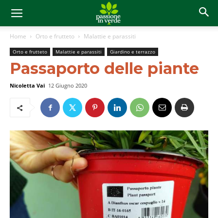
Home
Orto e frutteto
Malattie e parassiti
Orto e frutteto
Malattie e parassiti
Giardino e terrazzo
Passaporto delle piante
Nicoletta Vai
12 Giugno 2020