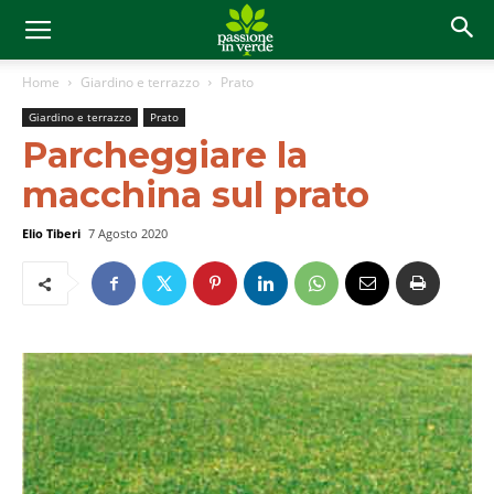
Home
Giardino e terrazzo
Prato
Giardino e terrazzo
Prato
Parcheggiare la
macchina sul prato
Elio Tiberi
7 Agosto 2020