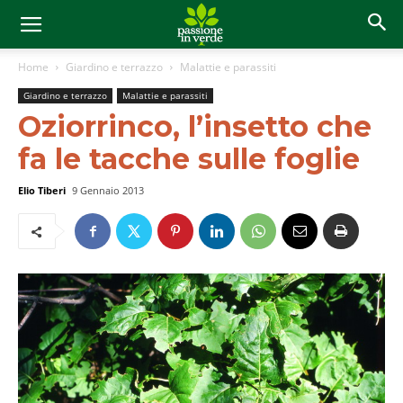
Home
Giardino e terrazzo
Malattie e parassiti
Giardino e terrazzo
Malattie e parassiti
Oziorrinco, l’insetto che
fa le tacche sulle foglie
Elio Tiberi
9 Gennaio 2013