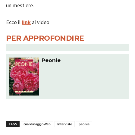
un mestiere.
Ecco il
link
al video.
PER APPROFONDIRE
Peonie
TAGS
GiardinaggioWeb
Interviste
peonie