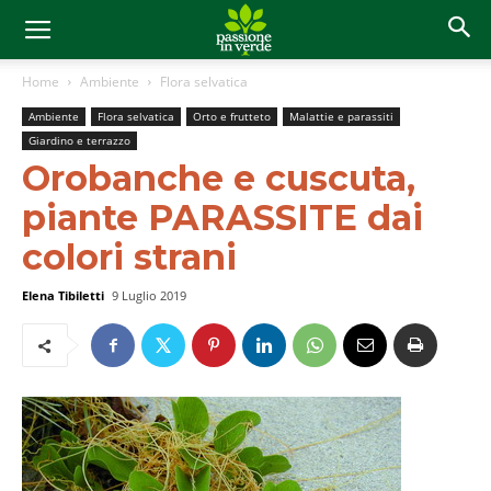
Home
Ambiente
Flora selvatica
Ambiente
Flora selvatica
Orto e frutteto
Malattie e parassiti
Giardino e terrazzo
Orobanche e cuscuta,
piante PARASSITE dai
colori strani
Elena Tibiletti
9 Luglio 2019