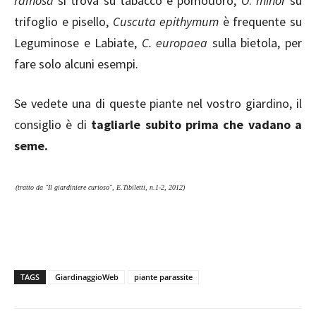
ramosa
si trova su tabacco e pomodoro,
O
.
minor
su
trifoglio e pisello,
Cuscuta epithymum
è frequente su
Leguminose e Labiate,
C. europaea
sulla bietola, per
fare solo alcuni esempi.
Se vedete una di queste piante nel vostro giardino, il
consiglio è di
tagliarle subito prima che vadano a
seme.
(tratto da "Il giardiniere curioso", E.Tibiletti, n.1-2, 2012)
TAGS
GiardinaggioWeb
piante parassite