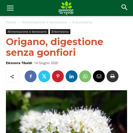
Home
Alimentazione e benessere
Erboristeria
Alimentazione e benessere
Erboristeria
Origano, digestione
senza gonfiori
Eleonora Tibaldi
14 Giugno 2020