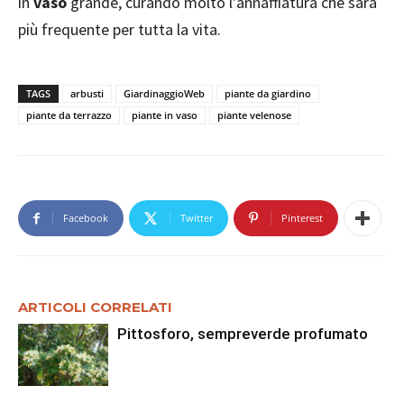
in
vaso
grande, curando molto l’annaffiatura che sarà
più frequente per tutta la vita.
TAGS
arbusti
GiardinaggioWeb
piante da giardino
piante da terrazzo
piante in vaso
piante velenose
Facebook
Twitter
Pinterest
ARTICOLI CORRELATI
Pittosforo, sempreverde profumato