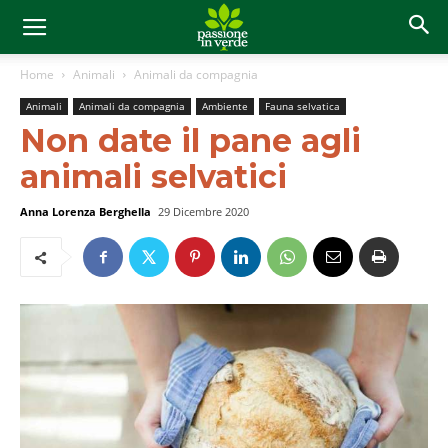
Home
Animali
Animali da compagnia
Animali
Animali da compagnia
Ambiente
Fauna selvatica
Non date il pane agli
animali selvatici
Anna Lorenza Berghella
29 Dicembre 2020