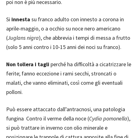
poi non è più necessario.
Si
innesta
su franco adulto con innesto a corona in
aprile-maggio, o a occhio su noce nero americano
(
Juglans nigra
), che abbrevia i tempi di messa a frutto
(solo 5 anni contro i 10-15 anni dei noci su franco).
Non tollera i tagli
perché ha difficoltà a cicatrizzare le
ferite; fanno eccezione i rami secchi, stroncati o
malati, che vanno eliminati, così come gli eventuali
polloni.
Può essere attaccato dall’antracnosi, una patologia
fungina Contro il verme della noce (
Cydia pomonella
),
si può trattare in inverno con olio minerale e
posizionare le trappole di cattura apposite alla fine di