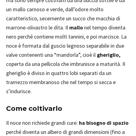
ma sono sempre costituiti da una buccia sottile e da
un mallo carnoso e verde, dall’odore molto
caratteristico, secernente un succo che macchia di
marrone-olivastro le dita. Il
mallo
nel tempo diventa
nero perché contiene molti tannini, e poi marcisce. La
noce è formata dal guscio legnoso separabile in due
valve contenenti una “mandorla”, cioè il
gheriglio,
coperta da una pellicola che imbrunisce a maturità. Il
gheriglio è diviso in quattro lobi separati da un
tramezzo membranoso che nel tempo si secca e
s’indurisce.
Come coltivarlo
Il noce non richiede grandi cure:
ha bisogno di spazio
perché diventa un albero di grandi dimensioni (fino a