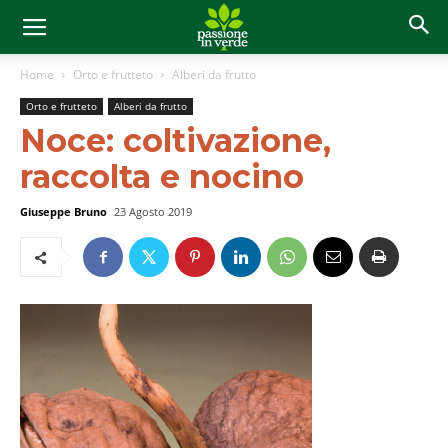
Home
Orto e frutteto
Alberi da frutto
Orto e frutteto
Alberi da frutto
Noce: coltivazione,
raccolta e nocino
Giuseppe Bruno
23 Agosto 2019