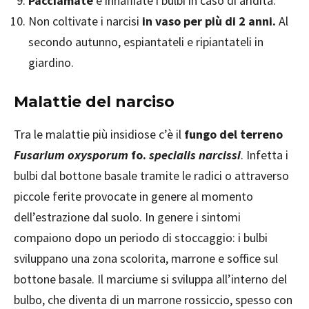
Pacciamate
e innaffiate i bulbi in caso di aridità.
Non coltivate i narcisi
in vaso per più di 2 anni.
Al
secondo autunno, espiantateli e ripiantateli in
giardino.
Malattie del narciso
Tra le malattie più insidiose c’è il
fungo del terreno
Fusarium oxysporum
f
o.
specialis narcissi
. Infetta i
bulbi dal bottone basale tramite le radici o attraverso
piccole ferite provocate in genere al momento
dell’estrazione dal suolo. In genere i sintomi
compaiono dopo un periodo di stoccaggio: i bulbi
sviluppano una zona scolorita, marrone e soffice sul
bottone basale. Il marciume si sviluppa all’interno del
bulbo, che diventa di un marrone rossiccio, spesso con