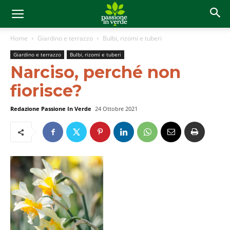
Home
Giardino e terrazzo
Bulbi, rizomi e tuberi
Giardino e terrazzo
Bulbi, rizomi e tuberi
Narciso, perché non
fiorisce?
Redazione Passione In Verde
24 Ottobre 2021