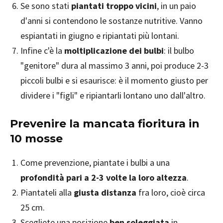
Se sono stati
piantati troppo vicini
, in un paio
d'anni si contendono le sostanze nutritive. Vanno
espiantati in giugno e ripiantati più lontani.
Infine c'è la
moltiplicazione dei bulbi
: il bulbo
"genitore" dura al massimo 3 anni, poi produce 2-3
piccoli bulbi e si esaurisce: è il momento giusto per
dividere i "figli" e ripiantarli lontano uno dall'altro.
Prevenire la mancata fioritura in
10 mosse
Come prevenzione, piantate i bulbi a una
profondità pari a 2-3 volte la loro altezza
.
Piantateli alla
giusta distanza
fra loro, cioè circa
25 cm.
Scegliete una posizione
ben soleggiata
in