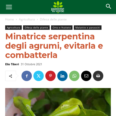
Home
Agricoltura
Difesa delle piante
Agricoltura
Difesa delle piante
Orto e frutteto
Malattie e parassiti
Minatrice serpentina
degli agrumi, evitarla e
combatterla
Elio Tiberi
31 Ottobre 2021