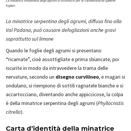
La minatrice serpentina degli agrumi si riconosce per le caratteristiche gallerie
fogliari.
La minatrice serpentina degli agrumi, diffusa fino alla
Val Padana, può causare defogliazioni anche gravi
soprattutto sul limone
Quando le foglie degli agrumi si presentano
“ricamate”, cioè assottigliate e prima sbiancate, poi
iscurite in modo da intravvedere la trama delle
nervature, secondo un
disegno curvilineo
, e magari si
ondulano, si riempiono di sottili ragnatele bianche e si
accartocciano, diventando anche appiccicose, la colpa
è della minatrice serpentina degli agrumi (
Phyllocnistis
citrella
).
Carta d’identità della minatrice