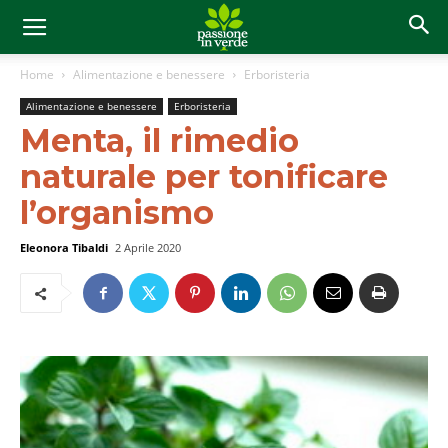
Home
Alimentazione e benessere
Erboristeria
Alimentazione e benessere
Erboristeria
Menta, il rimedio
naturale per tonificare
l’organismo
Eleonora Tibaldi
2 Aprile 2020