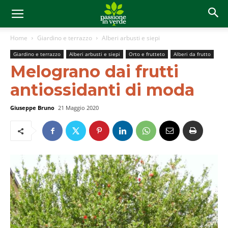
Home
Giardino e terrazzo
Alberi arbusti e siepi
Giardino e terrazzo
Alberi arbusti e siepi
Orto e frutteto
Alberi da frutto
Melograno dai frutti
antiossidanti di moda
Giuseppe Bruno
21 Maggio 2020