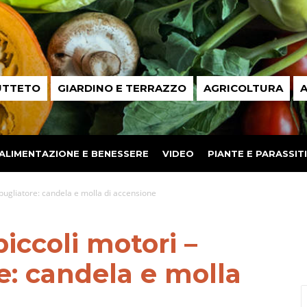
UTTETO
GIARDINO E TERRAZZO
AGRICOLTURA
A
ALIMENTAZIONE E BENESSERE
VIDEO
PIANTE E PARASSITI
ugliatore: candela e molla di accensione
ccoli motori –
e: candela e molla