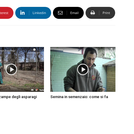
terest
Linkedin
Email
Print
 zampe degli asparagi
Semina in semenzaio: come si fa