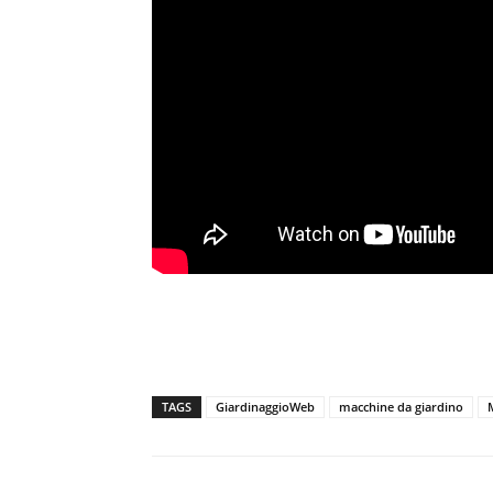
TAGS
GiardinaggioWeb
macchine da giardino