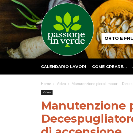
Passione
ORTO E FR
in
verde
CALENDARIO LAVORI
COME CREARE…
Home
Video
Manutenzione piccoli motori – Decesp
Video
Manutenzione pi
Decespugliator
di accensione