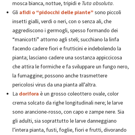
mosca bianca, nottue, tripidi e
Tuta absoluta
.
Gli
afidi o “pidocchi delle piante”
sono piccoli
insetti gialli, verdi o neri, con o senza ali, che
aggrediscono i germogli, spesso formando dei
“manicotti” attorno agli steli; succhiano la linfa
facendo cadere fiori e frutticini e indebolendo la
pianta; lasciano cadere una sostanza appiccicosa
che attira le formiche e fa sviluppare un fungo nero,
la fumaggine; possono anche trasmettere
pericolosi virus da una pianta all’altra.
La
dorifora
è un grosso coleottero ovale, color
crema solcato da righe longitudinali nere; le larve
sono arancione-rosso, con capo e zampe nere. Sia
gli adulti, sia soprattutto le larve danneggiano
l’intera pianta, fusti, foglie, fiori e frutti, divorando