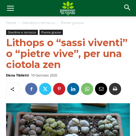
Home
Giardino e terrazzo
Piante grasse
Giardino e terrazzo
Piante grasse
Lithops o “sassi viventi”
o “pietre vive”, per una
ciotola zen
Elena Tibiletti
10 Gennaio 2020