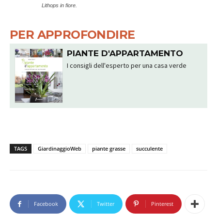
Lithops in fiore.
PER APPROFONDIRE
PIANTE D'APPARTAMENTO
I consigli dell'esperto per una casa verde
TAGS
GiardinaggioWeb
piante grasse
succulente
Facebook
Twitter
Pinterest