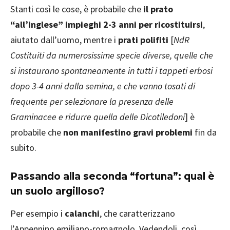
Stanti così le cose, è probabile che
il prato
“all’inglese” impieghi 2-3 anni per ricostituirsi
,
aiutato dall’uomo, mentre i
prati polifiti
[
NdR
Costituiti da numerosissime specie diverse, quelle che
si instaurano spontaneamente in tutti i tappeti erbosi
dopo 3-4 anni dalla semina, e che vanno tosati di
frequente per selezionare la presenza delle
Graminacee e ridurre quella delle Dicotiledoni
] è
probabile che
non manifestino gravi problemi
fin da
subito.
Passando alla seconda “fortuna”: qual è
un suolo argilloso?
Per esempio i
calanchi
, che caratterizzano
l’Appennino emiliano-romagnolo. Vedendoli, così