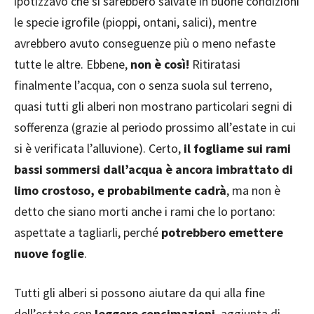
ipotizzavo che si sarebbero salvate in buone condizioni
le specie igrofile (pioppi, ontani, salici), mentre
avrebbero avuto conseguenze più o meno nefaste
tutte le altre. Ebbene,
non è così!
Ritiratasi
finalmente l’acqua, con o senza suola sul terreno,
quasi tutti gli alberi non mostrano particolari segni di
sofferenza (grazie al periodo prossimo all’estate in cui
si è verificata l’alluvione). Certo,
il fogliame sui rami
bassi sommersi dall’acqua è ancora imbrattato di
limo crostoso, e probabilmente cadrà
, ma non è
detto che siano morti anche i rami che lo portano:
aspettate a tagliarli, perché
potrebbero emettere
nuove foglie
.
Tutti gli alberi si possono aiutare da qui alla fine
dell’estate con
leggere concimazioni
, aggiunta di