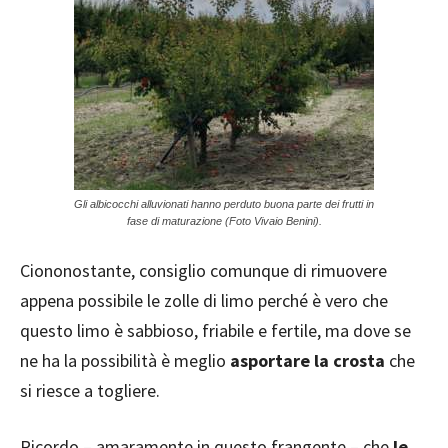
Gli albicocchi alluvionati hanno perduto buona parte dei frutti in
fase di maturazione (Foto Vivaio Benini).
Ciononostante, consiglio comunque di rimuovere
appena possibile le zolle di limo perché è vero che
questo limo è sabbioso, friabile e fertile, ma dove se
ne ha la possibilità è meglio
asportare la crosta
che
si riesce a togliere.
Ricordo – amaramente in questo frangente – che
le