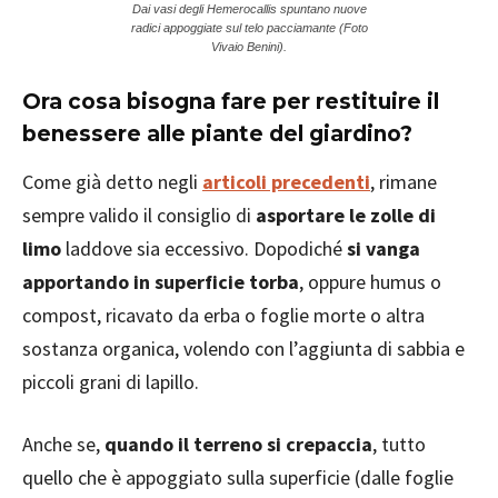
Dai vasi degli Hemerocallis spuntano nuove
radici appoggiate sul telo pacciamante (Foto
Vivaio Benini).
Ora cosa bisogna fare per restituire il
benessere alle piante del giardino?
Come già detto negli
articoli precedenti
, rimane
sempre valido il consiglio di
asportare le zolle di
limo
laddove sia eccessivo. Dopodiché
si vanga
apportando in superficie torba
, oppure humus o
compost, ricavato da erba o foglie morte o altra
sostanza organica, volendo con l’aggiunta di sabbia e
piccoli grani di lapillo.
Anche se,
quando il terreno si crepaccia
, tutto
quello che è appoggiato sulla superficie (dalle foglie