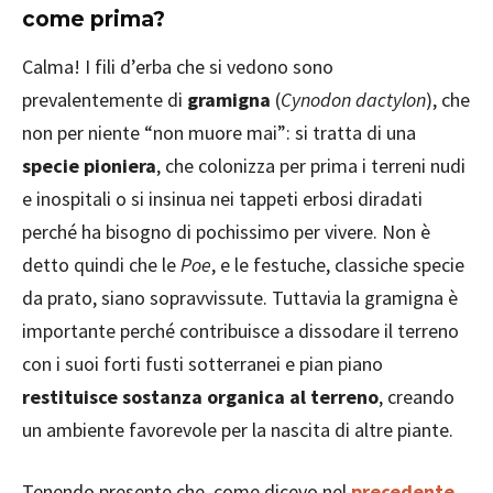
come prima?
Calma! I fili d’erba che si vedono sono
prevalentemente di
gramigna
(
Cynodon dactylon
), che
non per niente “non muore mai”: si tratta di una
specie pioniera
, che colonizza per prima i terreni nudi
e inospitali o si insinua nei tappeti erbosi diradati
perché ha bisogno di pochissimo per vivere. Non è
detto quindi che le
Poe
, e le festuche, classiche specie
da prato, siano sopravvissute. Tuttavia la gramigna è
importante perché contribuisce a dissodare il terreno
con i suoi forti fusti sotterranei e pian piano
restituisce sostanza organica al terreno
, creando
un ambiente favorevole per la nascita di altre piante.
Tenendo presente che, come dicevo nel
precedente