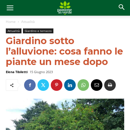
Home
Attualità
Attualità
Giardino e terrazzo
Giardino sotto
l’alluvione: cosa fanno le
piante un mese dopo
Elena Tibiletti
15 Giugno 2023