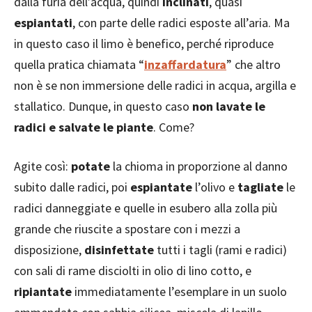
dalla furia dell’acqua, quindi
inclinati
, quasi
espiantati
, con parte delle radici esposte all’aria. Ma
in questo caso il limo è benefico, perché riproduce
quella pratica chiamata “
inzaffardatura
” che altro
non è se non immersione delle radici in acqua, argilla e
stallatico. Dunque, in questo caso
non lavate le
radici e salvate le piante
. Come?
Agite così:
potate
la chioma in proporzione al danno
subito dalle radici, poi
espiantate
l’olivo e
tagliate
le
radici danneggiate e quelle in esubero alla zolla più
grande che riuscite a spostare con i mezzi a
disposizione,
disinfettate
tutti i tagli (rami e radici)
con sali di rame disciolti in olio di lino cotto, e
ripiantate
immediatamente l’esemplare in un suolo