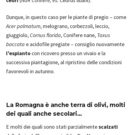
cedri
(
NdR Conifere, es.
Cedrus libani).
Dunque, in questo caso per le piante di pregio – come
Acer palmatum
, melograno, corbezzoli, leccio,
giuggiolo,
Cornus florida
, Conifere nane,
Taxus
baccata
e acidofile pregiate – consiglio nuovamente
l’espianto
con ricovero presso un vivaio e la
successiva piantagione, al ripristino delle condizioni
favorevoli in autunno.
La Romagna è anche terra di olivi, molti
dei quali anche secolari…
E molti dei quali sono stati parzialmente
scalzati