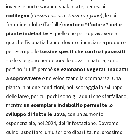
invece le porte saranno spalancate, per es. ai
rodilegno
(
Cossus cossus
e
Zeuzera pyrina
), le cui
femmine adulte (farfalle)
sentono “l’odore” delle
piante indebolite –
quelle che per sopravvivere a
qualche fisiopatia hanno dovuto rinunciare a produrre
per esempio le
tossine specifiche contro i parassiti
– e le scelgono per deporvi le uova. In natura, sono
perfino “utili” perché
selezionano i vegetali inadatti
a sopravvivere
e ne velocizzano la scomparsa. Una
pianta in buone condizioni, poi, scoraggia lo sviluppo
delle larve, per cui pochi sono gli adulti che sfarfallano,
mentre
un esemplare indebolito permette lo
sviluppo di tutte le uova
, con un aumento
esponenziale, nel 2024, dell’infestazione. Dovremo
quindi aspettarci un’ulteriore dipartita, nel prossimo