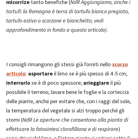
micorrize
tanto benefiche (
NdR Aggiungiamo, anche i
tartufi: la Romagna è terra di tartufo bianco pregiato,
tartuf
o estivo o scorzone e
bianchetto; vedi
approfondimento in fondo a questo articolo
).
I consigli rimangono gli stessi già forniti nello
scorso
articolo
:
asportare
il limo se è più spesso di 4-5 cm;
interrarlo
se è di poco spessore;
arieggiare
il più
possibile il terreno; lavare bene le foglie e la corteccia
delle piante, anche per evitare che, con i raggi del sole,
la temperatura del vegetale si alzi troppo perché gli
stomi (
NdR Le aperture che consentono alla pianta di
effettuare la fotosintesi clorofilliana e di respirare
)