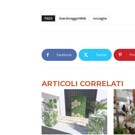
TAGS
GiardinaggioWeb
roccaglia
Facebook
Twitter
Pin
ARTICOLI CORRELATI