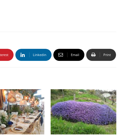
terest
Linkedin
Email
Print