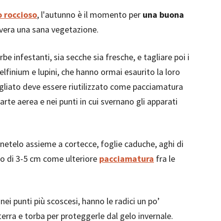
o roccioso
, l'autunno è il momento per
una buona
avera una sana vegetazione.
be infestanti, sia secche sia fresche, e tagliare poi i
elfinium e lupini, che hanno ormai esaurito la loro
agliato deve essere riutilizzato come pacciamatura
rte aerea e nei punti in cui svernano gli apparati
netelo assieme a cortecce, foglie caduche, aghi di
ato di 3-5 cm come ulteriore
pacciamatura
fra le
nei punti più scoscesi, hanno le radici un po’
 terra e torba per proteggerle dal gelo invernale.