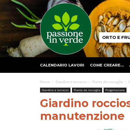
Passione
ORTO E FR
in
verde
CALENDARIO LAVORI
COME CREARE…
Home
Giardino e terrazzo
Piante da roccaglia
Giardino e terrazzo
Piante da roccaglia
Progettazione
Giardino roccio
manutenzione