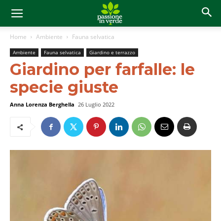
Home
Ambiente
Fauna selvatica
Ambiente
Fauna selvatica
Giardino e terrazzo
Giardino per farfalle: le
specie giuste
Anna Lorenza Berghella
26 Luglio 2022