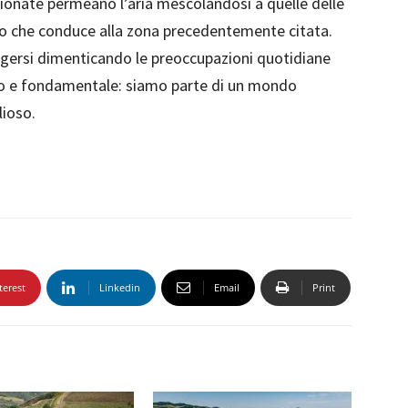
igionate permeano l’aria mescolandosi a quelle delle
so che conduce alla zona precedentemente citata.
rgersi dimenticando le preoccupazioni quotidiane
imo e fondamentale: siamo parte di un mondo
lioso.
terest
Linkedin
Email
Print