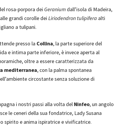
a del rosa-porpora dei
Geranium
dall’isola di Madeira,
lle grandi corolle dei
Liriodendron tulipifera
alti
gliano a tulipani.
ttende presso la
Collina
, la parte superiore del
ida e intima parte inferiore, è invece aperta al
noramiche, oltre a essere caratterizzata da
ra mediterranea
, con la palma spontanea
 nell’ambiente circostante senza soluzione di
pagna i nostri passi alla volta del
Ninfeo
, un angolo
ce le ceneri della sua fondatrice, Lady Susana
o spirito e anima ispiratrice e vivificatrice.