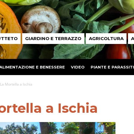
UTTETO
GIARDINO E TERRAZZO
AGRICOLTURA
A
ALIMENTAZIONE E BENESSERE
VIDEO
PIANTE E PARASSITI
 La Mortella a Ischia
rtella a Ischia