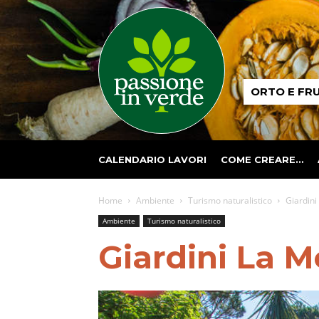
Passione
ORTO E FR
in
verde
CALENDARIO LAVORI
COME CREARE…
Home
Ambiente
Turismo naturalistico
Giardini
Ambiente
Turismo naturalistico
Giardini La Mo