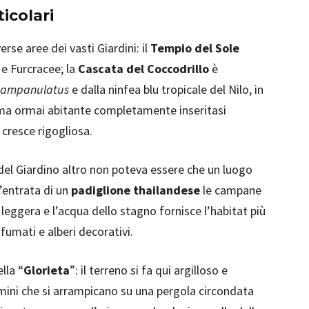
ticolari
rse aree dei vasti Giardini: il
Tempio del Sole
 e Furcracee; la
Cascata del Coccodrillo
è
campanulatus
e dalla ninfea blu tropicale del Nilo, in
, ma ormai abitante completamente inseritasi
e cresce rigogliosa.
del Giardino altro non poteva essere che un luogo
l’entrata di un
padiglione thailandese
le campane
 leggera e l’acqua dello stagno fornisce l’habitat più
ofumati e alberi decorativi.
lla “
Glorieta
”: il terreno si fa qui argilloso e
omini che si arrampicano su una pergola circondata