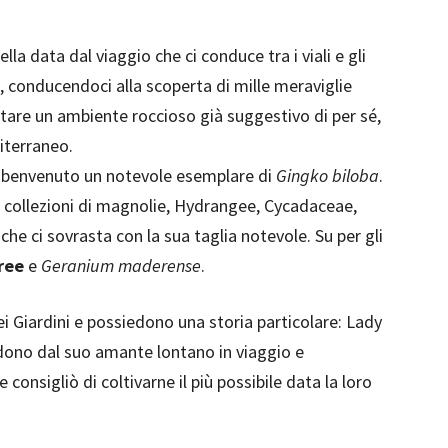
la data dal viaggio che ci conduce tra i viali e gli
ii, conducendoci alla scoperta di mille meraviglie
altare un ambiente roccioso già suggestivo di per sé,
iterraneo.
 il benvenuto un notevole esemplare di
Gingko biloba
.
 collezioni di magnolie, Hydrangee, Cycadaceae,
che ci sovrasta con la sua taglia notevole. Su per gli
ree
e
Geranium maderense
.
ei Giardini e possiedono una storia particolare: Lady
 dono dal suo amante lontano in viaggio e
 consigliò di coltivarne il più possibile data la loro