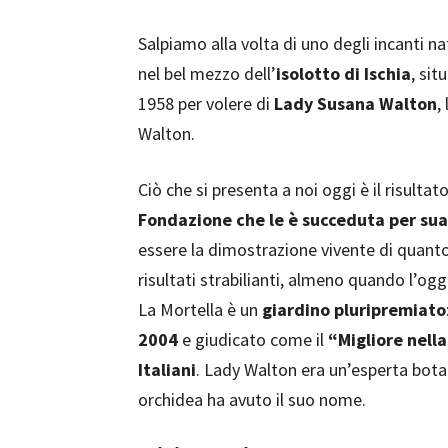
Salpiamo alla volta di uno degli incanti na
nel bel mezzo dell’
isolotto di Ischia
, sit
1958 per volere di
Lady Susana Walton
,
Walton.
Ciò che si presenta a noi oggi è il risulta
Fondazione che le è succeduta per sua
essere la dimostrazione vivente di quanto
risultati strabilianti, almeno quando l’o
La Mortella è un
giardino pluripremiato
2004
e giudicato come il
“Migliore nell
Italiani
. Lady Walton era un’esperta botan
orchidea ha avuto il suo nome.