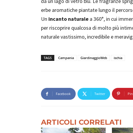
da un lago di vetro blu. Le fragranze spr
erbe aromatiche piantate lungo il percor
Un
incanto naturale
a 360°, in cui imme
per riscoprire qualcosa di molto più int
naturale vastissimo, incredibile e meravig
TAGS
Campania
GiardinaggioWeb
ischia
Facebook
Twitter
Pin
ARTICOLI CORRELATI