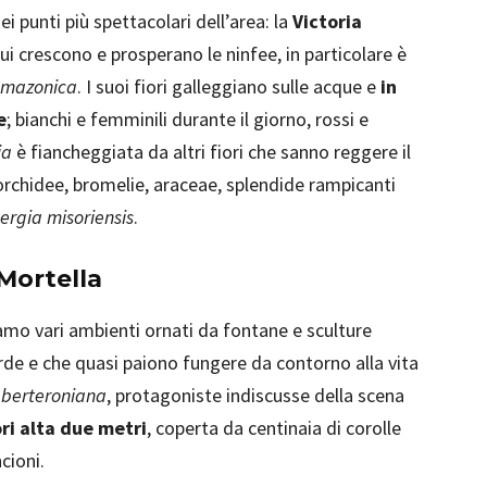
 punti più spettacolari dell’area: la
Victoria
 cui crescono e prosperano le ninfee, in particolare è
 amazonica
. I suoi fiori galleggiano sulle acque e
in
e
; bianchi e femminili durante il giorno, rossi e
ia
è fiancheggiata da altri fiori che sanno reggere il
orchidee, bromelie, araceae, splendide rampicanti
rgia misoriensis
.
 Mortella
iamo vari ambienti ornati da fontane e sculture
erde e che quasi paiono fungere da contorno alla vita
berteroniana
, protagoniste indiscusse della scena
ori alta due metri
, coperta da centinaia di corolle
cioni.