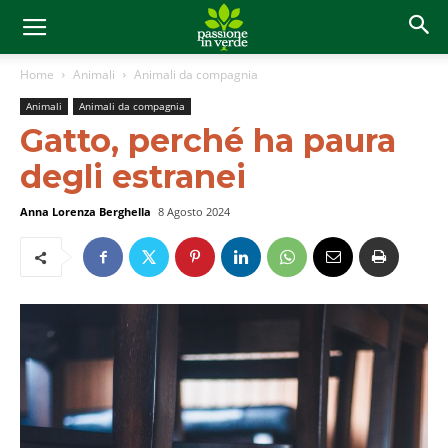
Home
Animali
Animali da compagnia
Animali
Animali da compagnia
Gatto, perché ha paura
degli estranei
Anna Lorenza Berghella
8 Agosto 2024