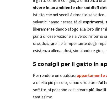
Il gatto come il coniglio, a differenza di 
vivere in un ambiente che soddisfi det
istinto che nei secoli è rimasto selvatico.
selvatici hanno necessità di
esprimersi, 
liberamente dando sfogo alla loro dinamici
punti di osservazione sia verso l'interno s
di soddisfare il più importante degli impuls
esistenza allenandosi, simulando e giocand
5 consigli per il gatto in
Per rendere un qualsiasi
appartamento a
a quello più piccolo, si può sfruttare
l'alt
soffitto, si possono così creare
più livell
tantissimo.