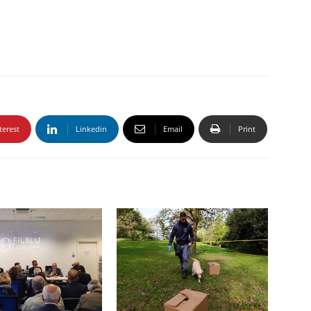
terest
Linkedin
Email
Print