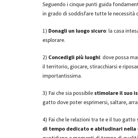
Seguendo i cinque punti guida fondamenta
in grado di soddisfare tutte le necessità 
1)
Donagli un luogo sicuro
: la casa inte
esplorare.
2)
Concedigli più luoghi
: dove possa man
il territorio, giocare, stiracchiarsi e riposa
importantissima.
3) Fai che sia possibile
stimolare il suo i
gatto dove poter esprimersi, saltare, arra
4) Fai che le relazioni tra te e il tuo gatto
di tempo dedicato e abitudinari nella 
quotidiano e momenti di tempo di qualit