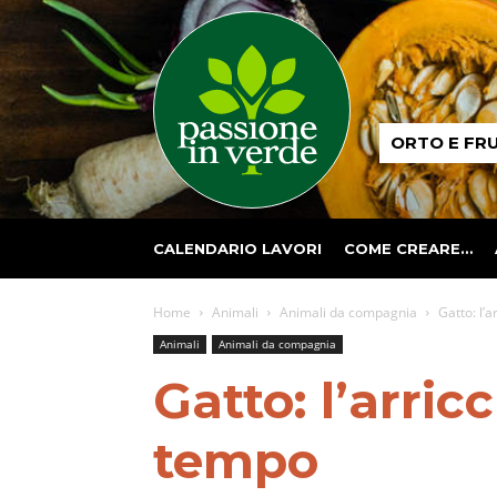
Passione
ORTO E FR
in
verde
CALENDARIO LAVORI
COME CREARE…
Home
Animali
Animali da compagnia
Gatto: l’
Animali
Animali da compagnia
Gatto: l’arri
tempo