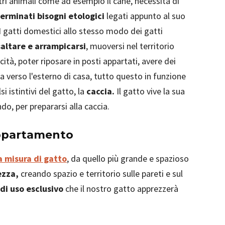
altri animali come ad esempio il cane, necessita di
erminati bisogni etologici
legati appunto al suo
 I gatti domestici allo stesso modo dei gatti
saltare e arrampicarsi
, muoversi nel territorio
tà, poter riposare in posti appartati, avere dei
ia verso l'esterno di casa, tutto questo in funzione
i istintivi del gatto, la
caccia.
Il gatto vive la sua
o, per prepararsi alla caccia.
 appartamento
 misura di gatto
, da quello più grande e spazioso
ezza,
creando spazio e territorio sulle pareti e sul
i di uso esclusivo
che il nostro gatto apprezzerà