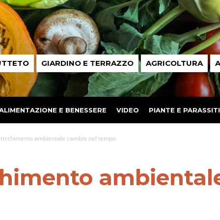
UTTETO
GIARDINO E TERRAZZO
AGRICOLTURA
A
ALIMENTAZIONE E BENESSERE
VIDEO
PIANTE E PARASSITI
arricchimento ambientale cambia nel tempo
cchimento ambiental