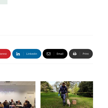
terest
Linkedin
Email
Print