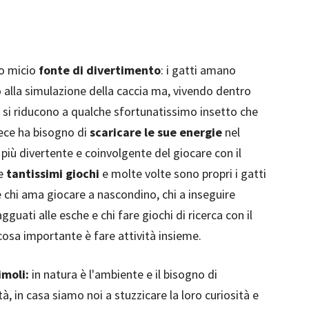
ro micio
fonte di divertimento
: i gatti amano
o alla simulazione della caccia ma, vivendo dentro
e si riducono a qualche sfortunatissimo insetto che
vece ha bisogno di
scaricare le sue energie
nel
à più divertente e coinvolgente del giocare con il
re
tantissimi giochi
e molte volte sono propri i gatti
c'è chi ama giocare a nascondino, chi a inseguire
agguati alle esche e chi fare giochi di ricerca con il
 cosa importante è fare attività insieme.
imoli:
in natura è l'ambiente e il bisogno di
tà, in casa siamo noi a stuzzicare la loro curiosità e