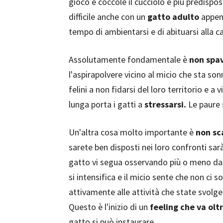
gioco e coccole il cucciolo è più predispos
difficile anche con un
gatto adulto
appena
tempo di ambientarsi e di abituarsi alla ca
Assolutamente fondamentale è
non spav
l'aspirapolvere vicino al micio che sta s
felini a non fidarsi del loro territorio e a 
lunga porta i gatti a
stressarsi.
Le paure 
Un'altra cosa molto importante è
non sc
sarete ben disposti nei loro confronti sar
gatto vi segua osservando più o meno da 
si intensifica e il micio sente che non ci s
attivamente alle attività che state svol
Questo è l'inizio di un
feeling che va oltr
gatto si può instaurare.