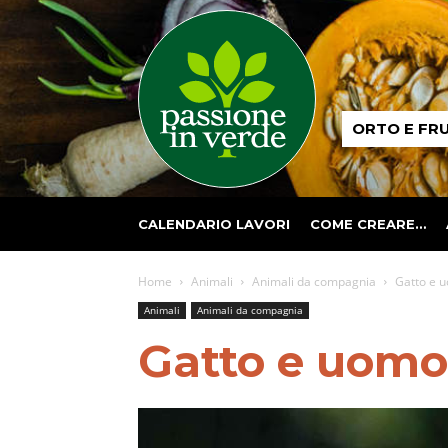
Passione
ORTO E FR
in
verde
CALENDARIO LAVORI
COME CREARE…
Home
Animali
Animali da compagnia
Gatto e u
Animali
Animali da compagnia
Gatto e uomo: 