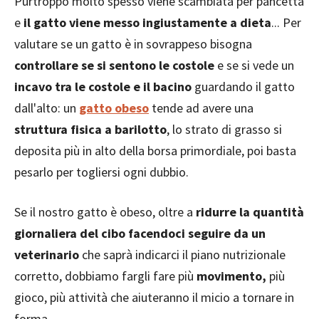
Purtroppo molto spesso viene scambiata per pancetta
e
il gatto viene messo ingiustamente a dieta
... Per
valutare se un gatto è in sovrappeso bisogna
controllare se si sentono le costole
e se si vede un
incavo tra le costole e il bacino
guardando il gatto
dall'alto: un
gatto obeso
tende ad avere una
struttura fisica a barilotto
, lo strato di grasso si
deposita più in alto della borsa primordiale, poi basta
pesarlo per togliersi ogni dubbio.
Se il nostro gatto è obeso, oltre a
ridurre la quantità
giornaliera del cibo facendoci seguire da un
veterinario
che saprà indicarci il piano nutrizionale
corretto, dobbiamo fargli fare più
movimento,
più
gioco, più attività che aiuteranno il micio a tornare in
forma.