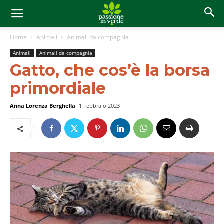
Home
Animali
Animali da compagnia
Animali
Animali da compagnia
Gatto, che cos’è la borsa
primordiale
Anna Lorenza Berghella
1 Febbraio 2023